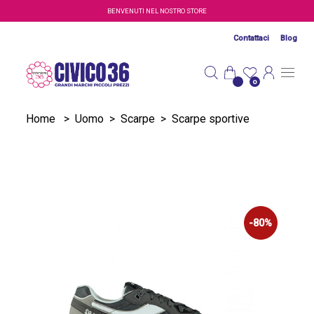
Salta al contenuto principale
BENVENUTI NEL NOSTRO STORE
Contattaci
Blog
0
Home
>
Uomo
>
Scarpe
>
Scarpe sportive
-80%