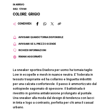
IN ARRIVO
SKU: 173169
COLORE: GRIGIO
CONDIVIDI:
AVVISAMI QUANDO TORNA DISPONIBILE
AVVISAMI SE IL PREZZO SCENDE
RICHIEDI INFORMAZIONI
RIMANI AGGIORNATO
La sneaker sportiva Diadora per uomo ha tomaia taglio
Low in ecopelle e mesh in nuance neutra. E' foderata in
tessuto traspirante ed ha collarino e linguetta imbottiti
per una calzata confortevole. Il passo è ammortizzato dal
sottopiede sagomato di spessore. Il battistrada è
rivestito in gomma antiabrasione prolungato al puntale.
Una sneaker alla moda dal design di tendenza con lacci
in tinta e logo a contrasto, perfetta per chi ama il casual
urbano.