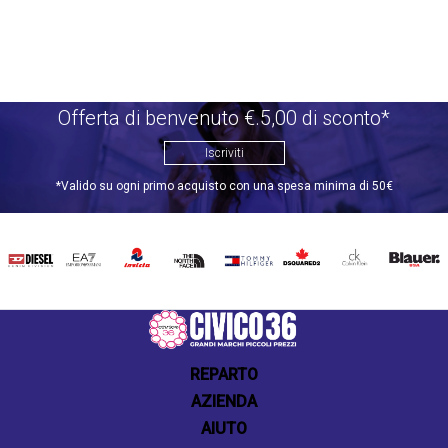
Offerta di benvenuto €.5,00 di sconto*
Iscriviti
*Valido su ogni primo acquisto con una spesa minima di 50€
DIESEL
EA7
INVICTA
THE
TOMMY
DSQUARED2
CALVIN
BLAUER
NORTH
HILFIGER
KLEIN
FACE
REPARTO
AZIENDA
AIUTO