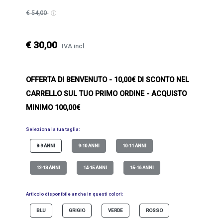
€ 54,00
€ 30,00
IVA incl.
OFFERTA DI BENVENUTO
- 10,00€ DI SCONTO NEL
CARRELLO SUL TUO PRIMO ORDINE - ACQUISTO
MINIMO 100,00€
Seleziona la tua taglia:
8-9 ANNI
9-10 ANNI
10-11 ANNI
12-13 ANNI
14-15 ANNI
15-16 ANNI
Articolo disponibile anche in questi colori:
BLU
GRIGIO
VERDE
ROSSO