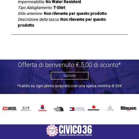
Impermeabilita:
No Water Resistent
Tipo Abbigliamento:
T-Shirt
Stile anteriore:
Non rilevante per questo prodotto
Descrizione della tasca:
Non rilevante per questo
prodotto
Offerta di benvenuto €.5,00 di sconto*
Iscriviti
*Valido su ogni primo acquisto con una spesa minima di 50€
DIESEL
EA7
INVICTA
THE
TOMMY
DSQUARED2
CALVIN
BLAUER
NORTH
HILFIGER
KLEIN
FACE