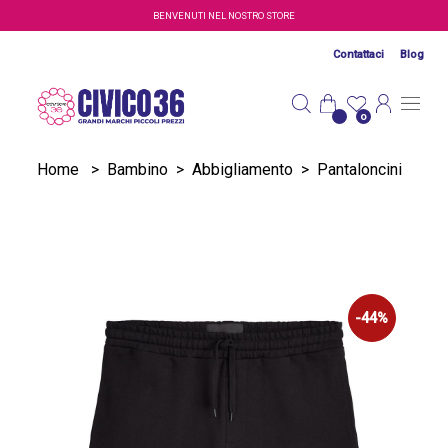
Salta al contenuto principale
BENVENUTI NEL NOSTRO STORE
Contattaci
Blog
0
Home
>
Bambino
>
Abbigliamento
>
Pantaloncini
-44%