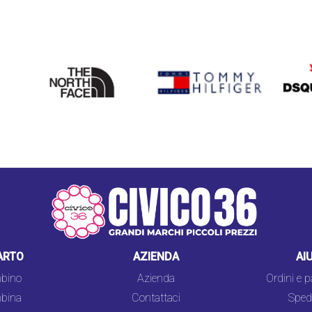
THE
TOMMY HILFIGER
DSQU
NORTH
FACE
ARTO
AZIENDA
AI
bino
Azienda
Ordini e 
bina
Contattaci
Spedi