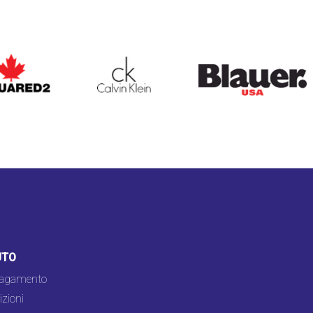
ARED2
CALVIN KLEIN
BLAUER
UTO
pagamento
zioni