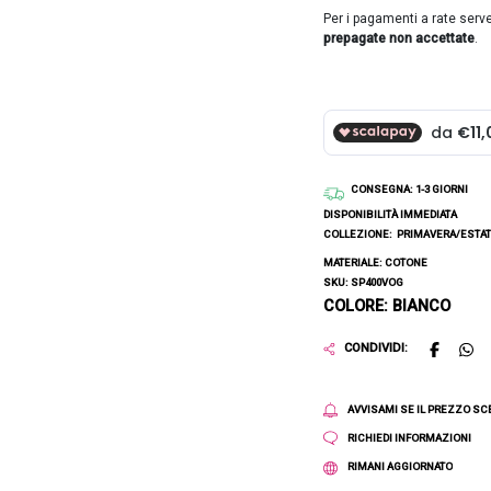
Per i pagamenti a rate serv
prepagate non accettate
.
CONSEGNA
: 1-3 GIORNI
DISPONIBILITÀ IMMEDIATA
COLLEZIONE:
PRIMAVERA/ESTAT
MATERIALE: COTONE
SKU: SP400VOG
COLORE: BIANCO
CONDIVIDI:
AVVISAMI SE IL PREZZO S
RICHIEDI INFORMAZIONI
RIMANI AGGIORNATO