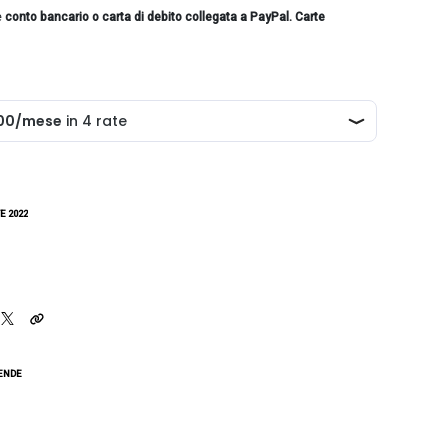
e
conto bancario o carta di debito collegata a PayPal. Carte
E 2022
CENDE