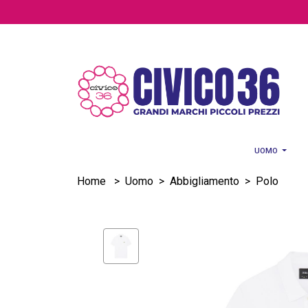
Salta al contenuto principale
UOMO
Home
>
Uomo
>
Abbigliamento
>
Polo