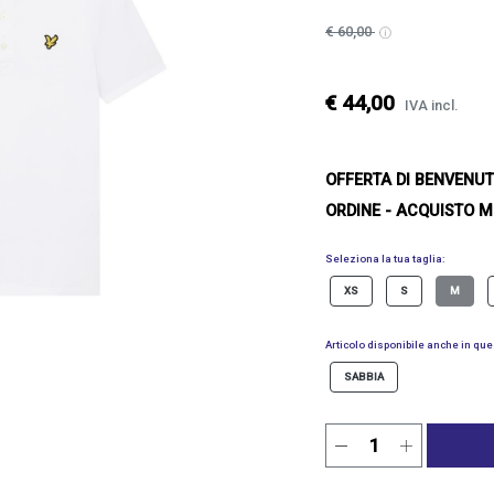
€ 60,00
€ 44,00
IVA incl.
OFFERTA DI BENVENU
ORDINE - ACQUISTO M
Seleziona la tua taglia:
XS
S
M
Articolo disponibile anche in ques
SABBIA