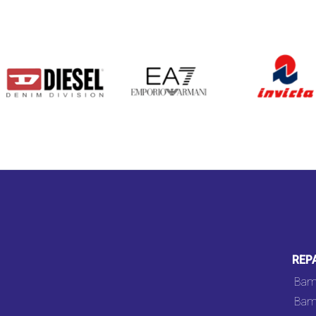
DIESEL
EA7
INVICTA
REP
Bam
Bam