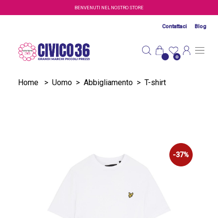
Salta al contenuto principale
BENVENUTI NEL NOSTRO STORE
Contattaci
Blog
0
Home
>
Uomo
>
Abbigliamento
>
T-shirt
-37%