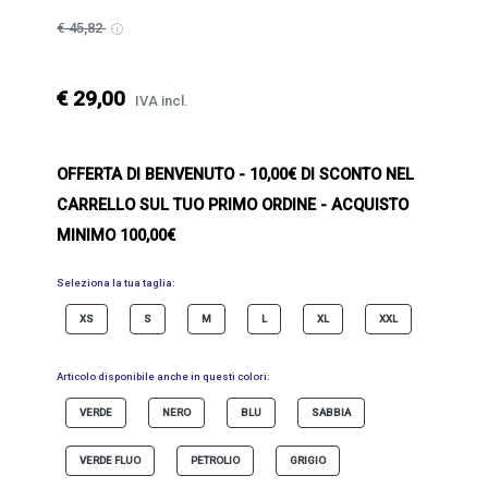
€ 45,82
€ 29,00
IVA incl.
OFFERTA DI BENVENUTO
- 10,00€ DI SCONTO NEL
CARRELLO SUL TUO PRIMO ORDINE - ACQUISTO
MINIMO 100,00€
Seleziona la tua taglia:
XS
S
M
L
XL
XXL
Articolo disponibile anche in questi colori:
VERDE
NERO
BLU
SABBIA
VERDE FLUO
PETROLIO
GRIGIO