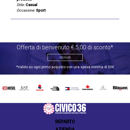
Stile:
Casual
Occasione:
Sport
Offerta di benvenuto €.5,00 di sconto*
Iscriviti
*Valido su ogni primo acquisto con una spesa minima di 50€
DIESEL
EA7
INVICTA
THE
TOMMY
DSQUARED2
CALVIN
BLAUER
NORTH
HILFIGER
KLEIN
FACE
REPARTO
AZIENDA