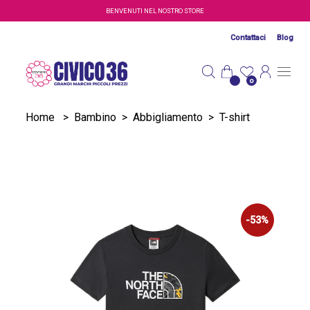
Salta al contenuto principale
BENVENUTI NEL NOSTRO STORE
Contattaci
Blog
0
Home
>
Bambino
>
Abbigliamento
>
T-shirt
-53%