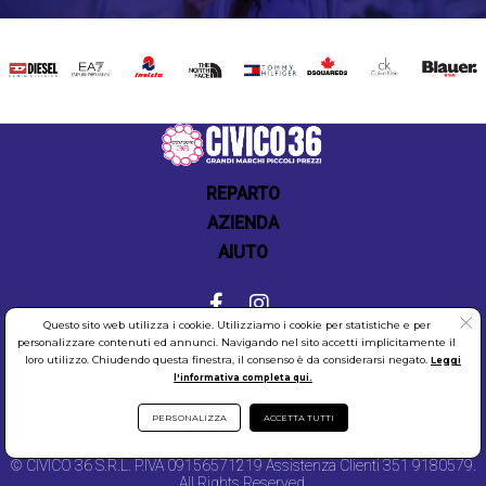
DIESEL
EA7
INVICTA
THE
TOMMY
DSQUARED2
CALVIN
BLAUER
NORTH
HILFIGER
KLEIN
FACE
REPARTO
AZIENDA
AIUTO
Questo sito web utilizza i cookie. Utilizziamo i cookie per statistiche e per
personalizzare contenuti ed annunci. Navigando nel sito accetti implicitamente il
COOKIES
SICUREZZA
PRIVACY
loro utilizzo. Chiudendo questa finestra, il consenso è da considerarsi negato.
Leggi
l'informativa completa qui.
PERSONALIZZA
ACCETTA TUTTI
© CIVICO 36 S.R.L. P.IVA 09156571219 Assistenza Clienti 351 9180579.
All Rights Reserved.