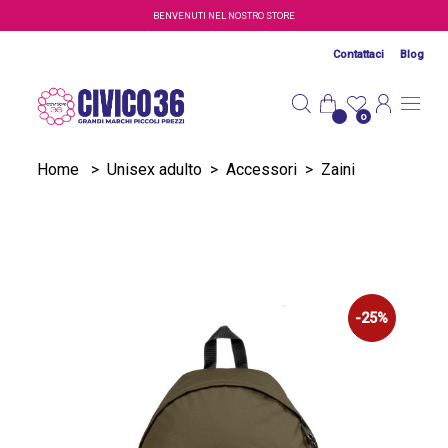
Salta al contenuto principale
BENVENUTI NEL NOSTRO STORE
Contattaci
Blog
0
Home
>
Unisex adulto
>
Accessori
>
Zaini
-25%