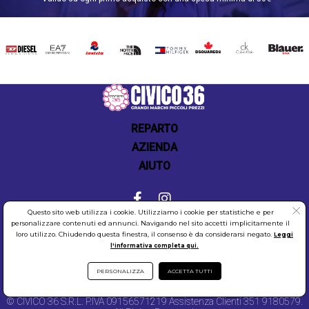
DIESEL
EA7
INVICTA
THE
TOMMY
DSQUARED2
CALVIN
BLAUER
NORTH
HILFIGER
KLEIN
FACE
REPARTO
AZIENDA
AIUTO
Questo sito web utilizza i cookie. Utilizziamo i cookie per statistiche e per
personalizzare contenuti ed annunci. Navigando nel sito accetti implicitamente il
COOKIES
SICUREZZA
PRIVACY
loro utilizzo. Chiudendo questa finestra, il consenso è da considerarsi negato.
Leggi
l'informativa completa qui.
PERSONALIZZA
ACCETTA TUTTI
© CIVICO 36 S.R.L. P.IVA 09156571219 Assistenza Clienti 351 9180579.