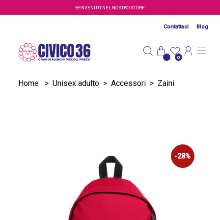
Salta al contenuto principale
BENVENUTI NEL NOSTRO STORE
Contattaci
Blog
0
Home
>
Unisex adulto
>
Accessori
>
Zaini
-28%