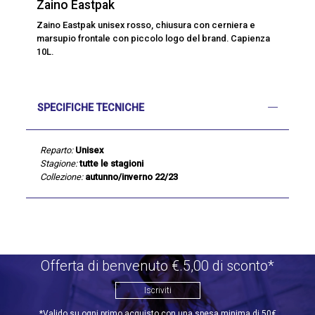
Zaino Eastpak
Zaino Eastpak unisex rosso, chiusura con cerniera e
marsupio frontale con piccolo logo del brand. Capienza
10L.
SPECIFICHE TECNICHE
Reparto:
Unisex
Stagione:
tutte le stagioni
Collezione:
autunno/inverno 22/23
Offerta di benvenuto €.5,00 di sconto*
Iscriviti
*Valido su ogni primo acquisto con una spesa minima di 50€