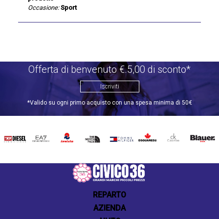
Occasione:
Sport
Offerta di benvenuto €.5,00 di sconto*
Iscriviti
*Valido su ogni primo acquisto con una spesa minima di 50€
DIESEL
EA7
INVICTA
THE
TOMMY
DSQUARED2
CALVIN
BLAUER
NORTH
HILFIGER
KLEIN
FACE
REPARTO
AZIENDA