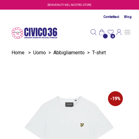
Salta al contenuto principale
BENVENUTI NEL NOSTRO STORE
Contattaci
Blog
0
Home
>
Uomo
>
Abbigliamento
>
T-shirt
-19%