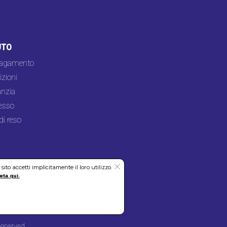
UTO
pagamento
zioni
nzia
esso
di reso
to accetti implicitamente il loro utilizzo.
eta qui.
Reserved.