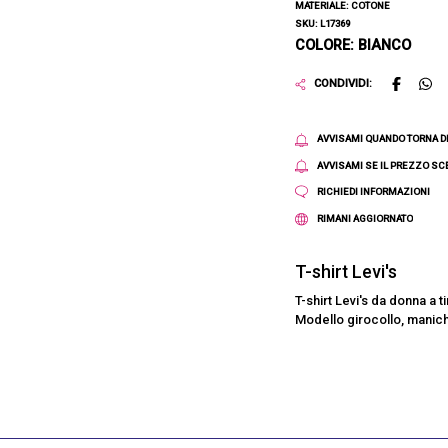
MATERIALE: COTONE
SKU: L17369
COLORE: BIANCO
CONDIVIDI:
AVVISAMI QUANDO TORNA D
AVVISAMI SE IL PREZZO S
RICHIEDI INFORMAZIONI
RIMANI AGGIORNATO
T-shirt Levi's
T-shirt Levi's da donna a t
Modello girocollo, maniche