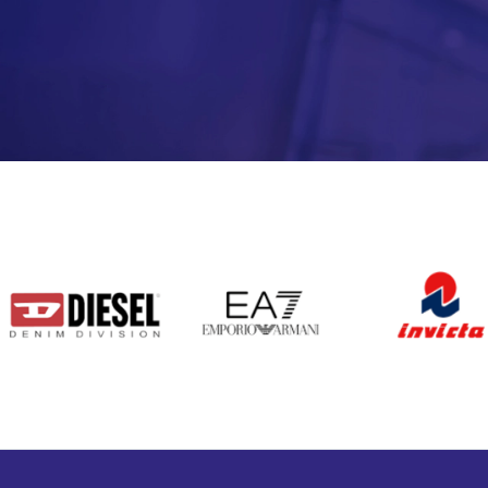
DIESEL
EA7
INVICTA