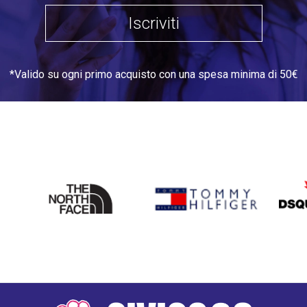
Iscriviti
*Valido su ogni primo acquisto con una spesa minima di 50€
THE
TOMMY HILFIGER
DSQU
NORTH
FACE