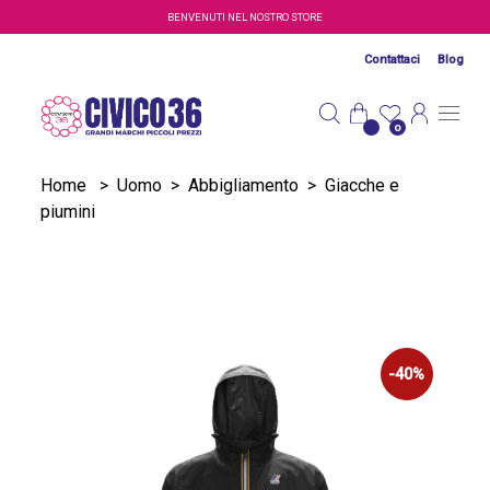
Salta al contenuto principale
BENVENUTI NEL NOSTRO STORE
Contattaci
Blog
0
Home
>
Uomo
>
Abbigliamento
>
Giacche e
piumini
-40%