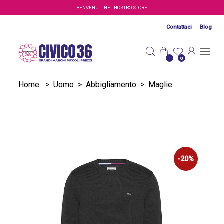
Salta al contenuto principale
BENVENUTI NEL NOSTRO STORE
Contattaci
Blog
0
Home
>
Uomo
>
Abbigliamento
>
Maglie
-20%