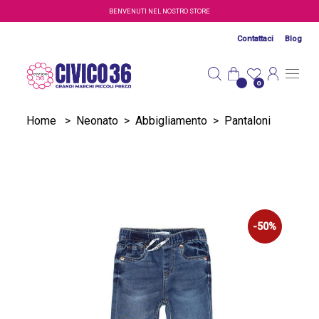
Salta al contenuto principale
BENVENUTI NEL NOSTRO STORE
Contattaci
Blog
0
Home
>
Neonato
>
Abbigliamento
>
Pantaloni
-50%