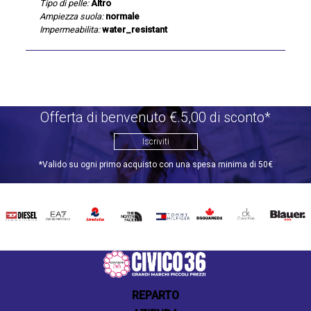
Tipo di pelle:
Altro
Ampiezza suola:
normale
Impermeabilita:
water_resistant
Offerta di benvenuto €.5,00 di sconto*
Iscriviti
*Valido su ogni primo acquisto con una spesa minima di 50€
DIESEL
EA7
INVICTA
THE
TOMMY
DSQUARED2
CALVIN
BLAUER
NORTH
HILFIGER
KLEIN
FACE
REPARTO