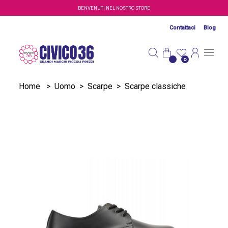
Salta al contenuto principale
BENVENUTI NEL NOSTRO STORE
Contattaci
Blog
0
Home
>
Uomo
>
Scarpe
>
Scarpe classiche