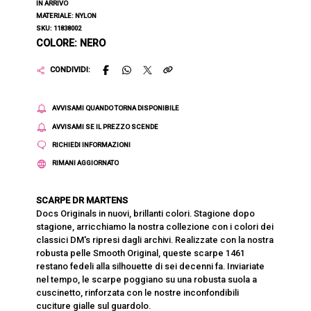
IN ARRIVO
MATERIALE: NYLON
SKU: 11838002
COLORE: NERO
CONDIVIDI:
AVVISAMI QUANDO TORNA DISPONIBILE
AVVISAMI SE IL PREZZO SCENDE
RICHIEDI INFORMAZIONI
RIMANI AGGIORNATO
SCARPE DR MARTENS
Docs Originals in nuovi, brillanti colori. Stagione dopo
stagione, arricchiamo la nostra collezione con i colori dei
classici DM's ripresi dagli archivi. Realizzate con la nostra
robusta pelle Smooth Original, queste scarpe 1461
restano fedeli alla silhouette di sei decenni fa. Inviariate
nel tempo, le scarpe poggiano su una robusta suola a
cuscinetto, rinforzata con le nostre inconfondibili
cuciture gialle sul guardolo.