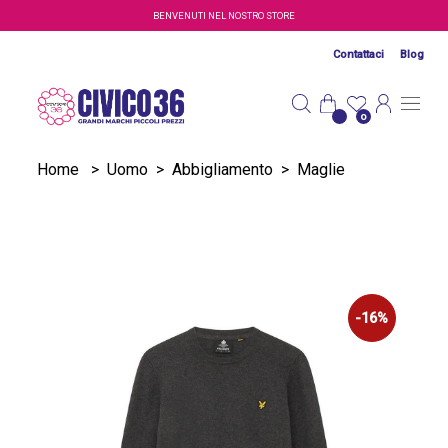
Salta al contenuto principale
BENVENUTI NEL NOSTRO STORE
Contattaci
Blog
0
Home
>
Uomo
>
Abbigliamento
>
Maglie
-16%