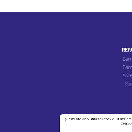
REP
Bam
Bam
Acce
Sca
Questo sito web utilizza i cookie. Utilizzia
Chiuden