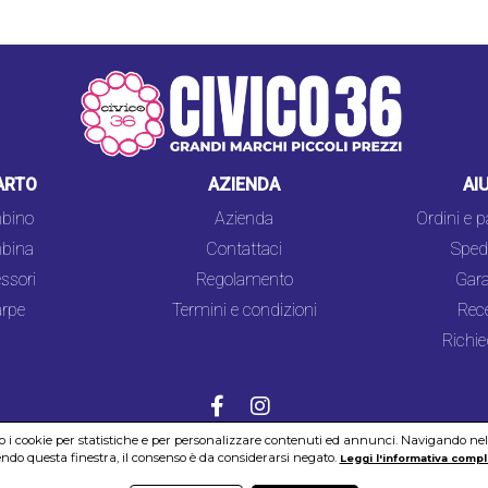
ARTO
AZIENDA
AI
bino
Azienda
Ordini e 
bina
Contattaci
Spedi
ssori
Regolamento
Gara
rpe
Termini e condizioni
Rec
Richie
mo i cookie per statistiche e per personalizzare contenuti ed annunci. Navigando nel si
do questa finestra, il consenso è da considerarsi negato.
COOKIES
SICUREZZA
PRIVACY
Leggi l'informativa compl