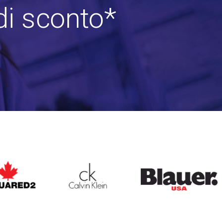
di sconto*
ARED2
CALVIN KLEIN
BLAUER