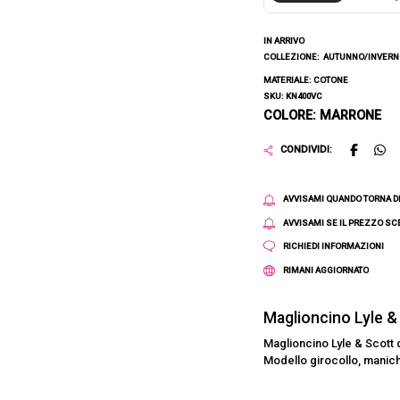
IN ARRIVO
COLLEZIONE:
AUTUNNO/INVERNO
MATERIALE: COTONE
SKU: KN400VC
COLORE: MARRONE
CONDIVIDI:
AVVISAMI QUANDO TORNA D
AVVISAMI SE IL PREZZO S
RICHIEDI INFORMAZIONI
RIMANI AGGIORNATO
Maglioncino Lyle &
Maglioncino Lyle & Scott d
Modello girocollo, maniche