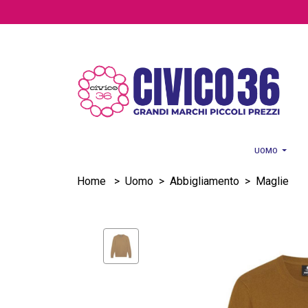
Salta al contenuto principale
UOMO
Home
>
Uomo
>
Abbigliamento
>
Maglie