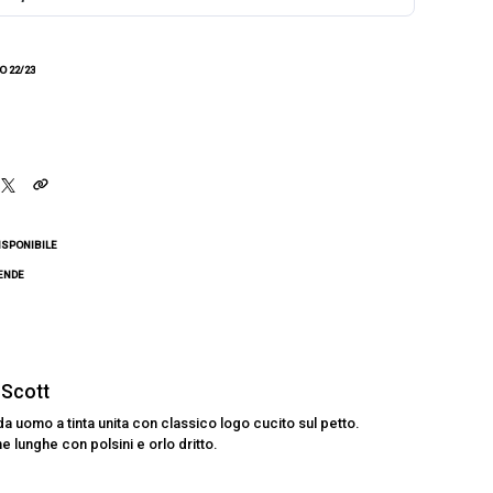
 22/23
ISPONIBILE
CENDE
 Scott
a uomo a tinta unita con classico logo cucito sul petto.
 lunghe con polsini e orlo dritto.