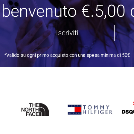
i benvenuto €.5,00 
Iscriviti
*Valido su ogni primo acquisto con una spesa minima di 50€
THE
TOMMY HILFIGER
DSQU
NORTH
FACE