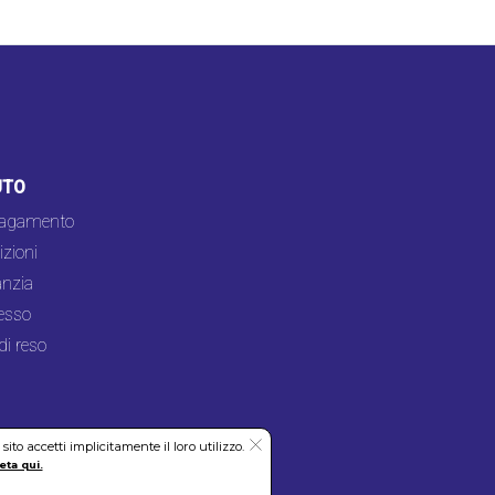
UTO
pagamento
zioni
nzia
esso
di reso
to accetti implicitamente il loro utilizzo.
eta qui.