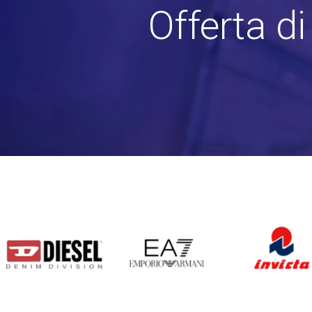
Offerta d
DIESEL
EA7
INVICTA