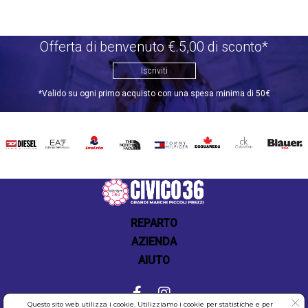
Offerta di benvenuto €.5,00 di sconto*
Iscriviti
*Valido su ogni primo acquisto con una spesa minima di 50€
DIESEL
EA7
INVICTA
THE
TOMMY
DSQUARED2
CALVIN
BLAUER
NORTH
HILFIGER
KLEIN
FACE
REPARTO
AZIENDA
AIUTO
Questo sito web utilizza i cookie. Utilizziamo i cookie per statistiche e per