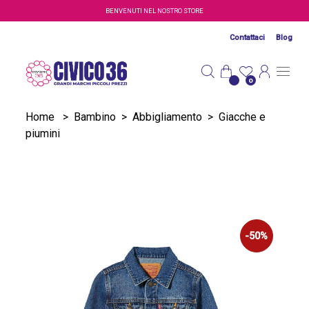
Salta al contenuto principale
BENVENUTI NEL NOSTRO STORE
Contattaci
Blog
0
Home
>
Bambino
>
Abbigliamento
>
Giacche e
piumini
-50%