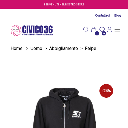
Salta al contenuto principale
BENVENUTI NEL NOSTRO STORE
Contattaci
Blog
0
Home
>
Uomo
>
Abbigliamento
>
Felpe
-24%