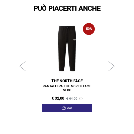
PUÒ PIACERTI ANCHE
NCE
BI
50%
50%
ANCE. NERO
PANTAFELP
€ 37
00
THE NORTH FACE
PANTAFELPA THE NORTH FACE.
NERO
€ 32,00
€ 64,00
VEDI