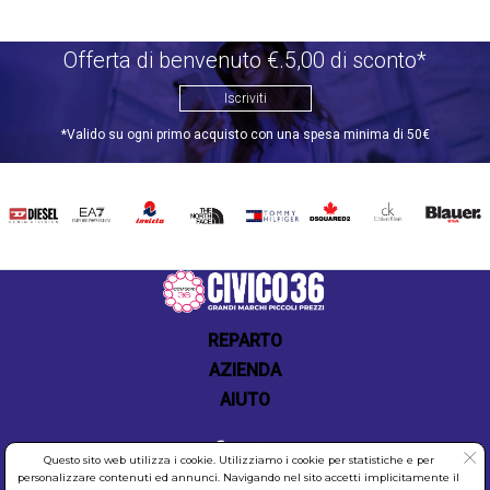
Offerta di benvenuto €.5,00 di sconto*
Iscriviti
*Valido su ogni primo acquisto con una spesa minima di 50€
DIESEL
EA7
INVICTA
THE
TOMMY
DSQUARED2
CALVIN
BLAUER
NORTH
HILFIGER
KLEIN
FACE
REPARTO
AZIENDA
AIUTO
Questo sito web utilizza i cookie. Utilizziamo i cookie per statistiche e per
personalizzare contenuti ed annunci. Navigando nel sito accetti implicitamente il