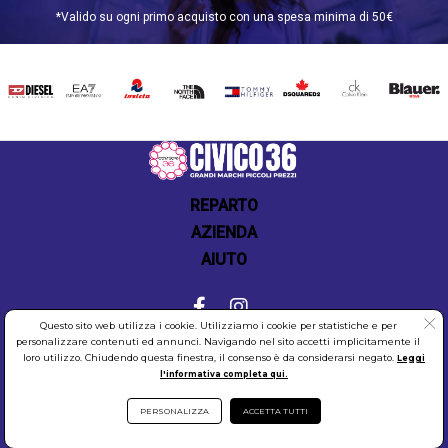
*Valido su ogni primo acquisto con una spesa minima di 50€
DIESEL
EA7
INVICTA
THE
TOMMY
DSQUARED2
CALVIN
BLAUER
NORTH
HILFIGER
KLEIN
FACE
REPARTO
AZIENDA
AIUTO
Questo sito web utilizza i cookie. Utilizziamo i cookie per statistiche e per
personalizzare contenuti ed annunci. Navigando nel sito accetti implicitamente il
COOKIES
SICUREZZA
PRIVACY
loro utilizzo. Chiudendo questa finestra, il consenso è da considerarsi negato.
Leggi
l'informativa completa qui.
PERSONALIZZA
ACCETTA TUTTI