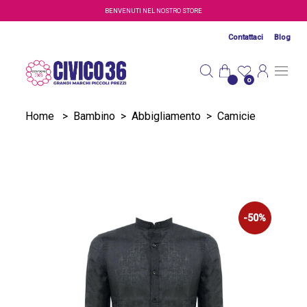
Salta al contenuto principale
BENVENUTI NEL NOSTRO STORE
Contattaci
Blog
0
Home
>
Bambino
>
Abbigliamento
>
Camicie
-50%