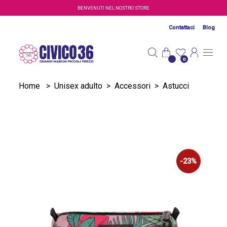
Salta al contenuto principale
BENVENUTI NEL NOSTRO STORE
Contattaci
Blog
0
Home
>
Unisex adulto
>
Accessori
>
Astucci
-23%