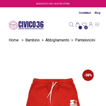
Salta al contenuto principale
BENVENUTI NEL NOSTRO STORE
Contattaci
Blog
0
Home
>
Bambino
>
Abbigliamento
>
Pantaloncini
-38%