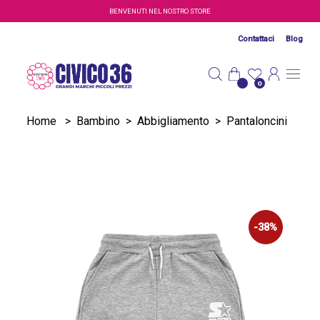
Salta al contenuto principale
BENVENUTI NEL NOSTRO STORE
Contattaci
Blog
0
Home
>
Bambino
>
Abbigliamento
>
Pantaloncini
-38%