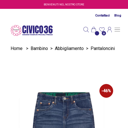
Salta al contenuto principale
BENVENUTI NEL NOSTRO STORE
Contattaci
Blog
0
Home
>
Bambino
>
Abbigliamento
>
Pantaloncini
-46%