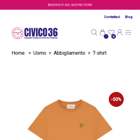
Salta al contenuto principale
BENVENUTI NEL NOSTRO STORE
Contattaci
Blog
0
Home
>
Uomo
>
Abbigliamento
>
T-shirt
-50%