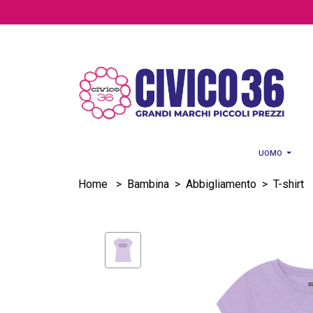
Salta al contenuto principale
UOMO
Home
>
Bambina
>
Abbigliamento
>
T-shirt