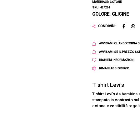
MATERIALE: COTONE
SKU: 4E4234
COLORE: GLICINE
CONDIVIDI:
AVVISAMI QUANDO TORNA D
AVVISAMI SE IL PREZZO S
RICHIEDI INFORMAZIONI
RIMANI AGGIORNATO
T-shirt Levi's
T-shirt Levi's da bambina 
stampato in contrasto sul 
cotone e vestibilità regol