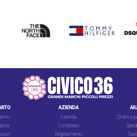
THE
TOMMY HILFIGER
DSQU
NORTH
FACE
ARTO
AZIENDA
AI
bino
Azienda
Ordini e 
bina
Contattaci
Spedi
ssori
Regolamento
Gara