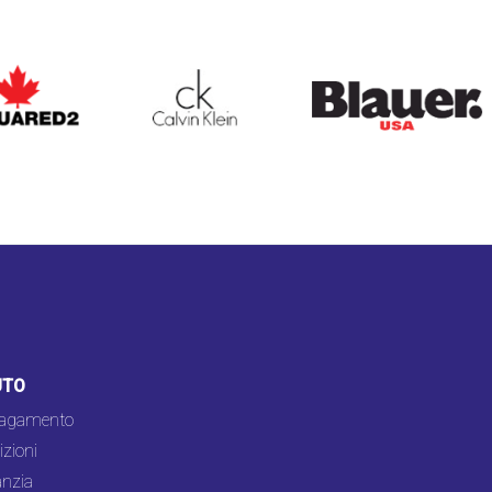
ARED2
CALVIN KLEIN
BLAUER
UTO
pagamento
zioni
nzia