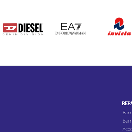
DIESEL
EA7
INVICTA
REP
Bam
Bam
Acce