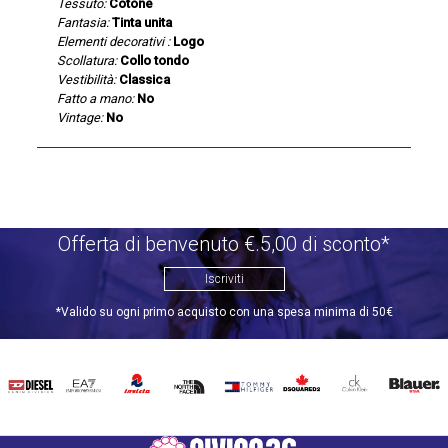
Tessuto:
Cotone
Fantasia:
Tinta unita
Elementi decorativi :
Logo
Scollatura:
Collo tondo
Vestibilità:
Classica
Fatto a mano:
No
Vintage:
No
Offerta di benvenuto €.5,00 di sconto*
Iscriviti
*Valido su ogni primo acquisto con una spesa minima di 50€
DIESEL
EA7
INVICTA
THE
TOMMY
DSQUARED2
CALVIN
BLAUER
NORTH
HILFIGER
KLEIN
FACE