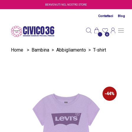
Salta al contenuto principale
BENVENUTI NEL NOSTRO STORE
Contattaci
Blog
0
Home
>
Bambina
>
Abbigliamento
>
T-shirt
-44%