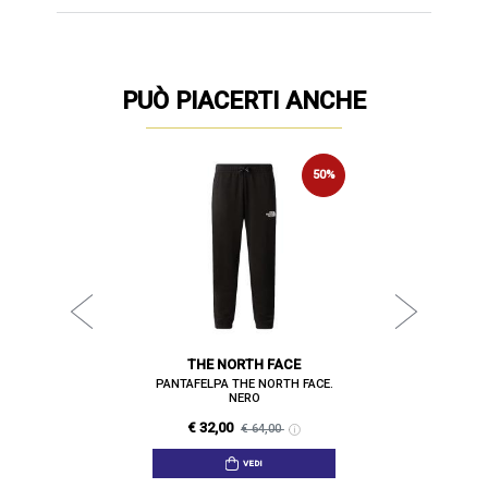
PUÒ PIACERTI ANCHE
NCE
BI
50%
50%
ANCE. NERO
PANTAFELP
€ 37
00
THE NORTH FACE
PANTAFELPA THE NORTH FACE.
NERO
€ 32,00
€ 64,00
VEDI