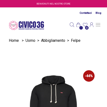
Salta al contenuto principale
BENVENUTI NEL NOSTRO STORE
Contattaci
Blog
0
Home
>
Uomo
>
Abbigliamento
>
Felpe
-44%