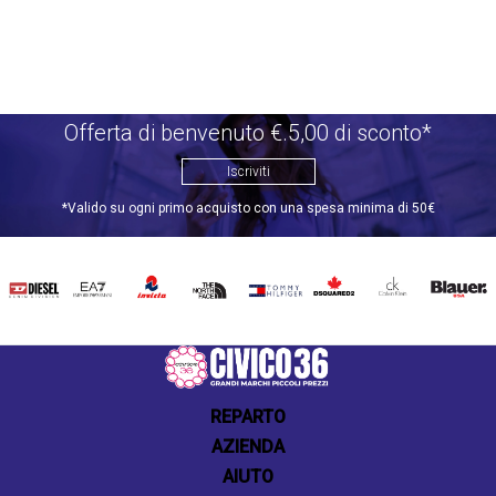
Offerta di benvenuto €.5,00 di sconto*
Iscriviti
*Valido su ogni primo acquisto con una spesa minima di 50€
DIESEL
EA7
INVICTA
THE
TOMMY
DSQUARED2
CALVIN
BLAUER
NORTH
HILFIGER
KLEIN
FACE
REPARTO
AZIENDA
AIUTO