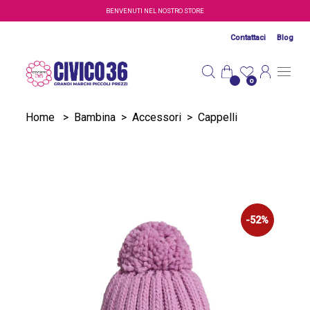
Salta al contenuto principale
BENVENUTI NEL NOSTRO STORE
Contattaci
Blog
0
Home
>
Bambina
>
Accessori
>
Cappelli
-52%