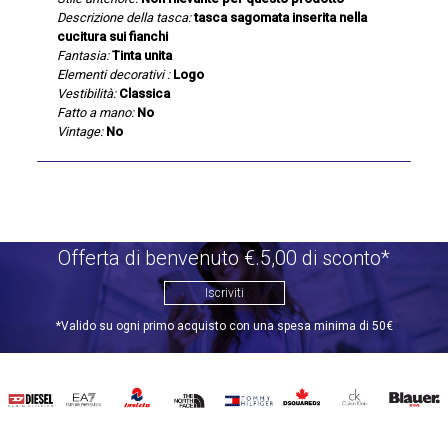
Descrizione della tasca:
tasca sagomata inserita nella
cucitura sui fianchi
Fantasia:
Tinta unita
Elementi decorativi :
Logo
Vestibilità:
Classica
Fatto a mano:
No
Vintage:
No
Offerta di benvenuto €.5,00 di sconto*
Iscriviti
*Valido su ogni primo acquisto con una spesa minima di 50€
DIESEL
EA7
INVICTA
THE
TOMMY
DSQUARED2
CALVIN
BLAUER
NORTH
HILFIGER
KLEIN
FACE