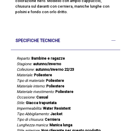
colorazione nero. Modello con ampio cappuccio,
chiusura sul davanti con cerniera, maniche lunghe con
polsini e fondo con orlo dritto.
SPECIFICHE TECNICHE
Reparto:
Bambine e ragazze
Stagione:
autunno/inverno
Collezione:
autunno/inverno 22/23
Materiale:
Poliestere
Tipo di materiale:
Poliestere
Materiale interno:
Poliestere
Materiale rivestimento:
Poliestere
Occasione:
Casual
Stile:
Giacca trapuntata
Impermeabilita:
Water Resistent
Tipo Abbigliamento:
Jacket
Tipo di chiusura:
Cerniera
Lunghezza manica:
Manica lunga
Stile anteriore:
Non rilevante per questo prodotto