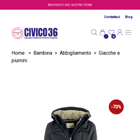
Salta al contenuto principale
BENVENUTI NEL NOSTRO STORE
Contattaci
Blog
0
Home
>
Bambina
>
Abbigliamento
>
Giacche e
piumini
-70%