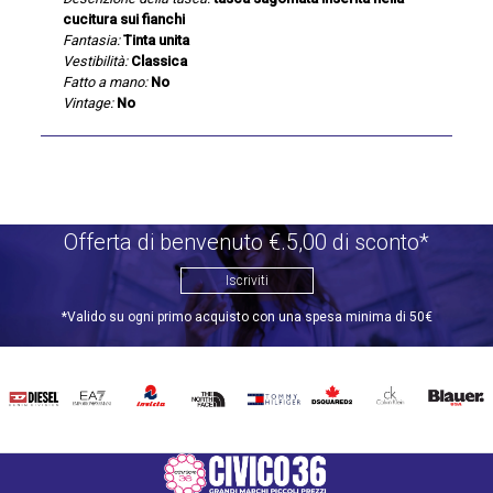
cucitura sui fianchi
Fantasia:
Tinta unita
Vestibilità:
Classica
Fatto a mano:
No
Vintage:
No
Offerta di benvenuto €.5,00 di sconto*
Iscriviti
*Valido su ogni primo acquisto con una spesa minima di 50€
DIESEL
EA7
INVICTA
THE
TOMMY
DSQUARED2
CALVIN
BLAUER
NORTH
HILFIGER
KLEIN
FACE