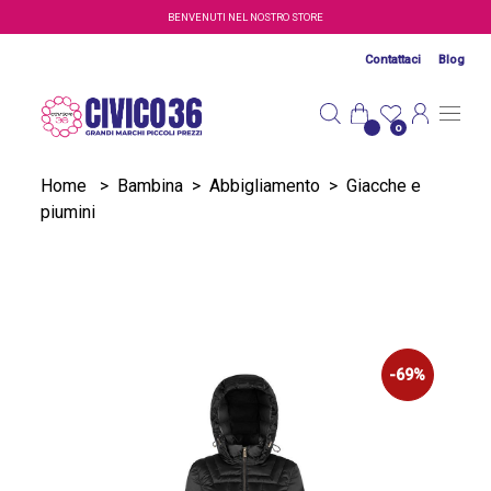
Salta al contenuto principale
BENVENUTI NEL NOSTRO STORE
Contattaci
Blog
0
Home
>
Bambina
>
Abbigliamento
>
Giacche e
piumini
-69%