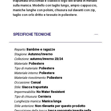
trapuntata orizzontali e classico logo del brand in metallo
sulla manica. Modello con taglio lungo, ampio cappuccio,
maniche lunghe con polsini, chiusura sul davanti con zip,
taglio con orlo dritto e tessuto in poliestere.
SPECIFICHE TECNICHE
Reparto:
Bambine e ragazze
Stagione:
Autunno/Inverno
Collezione:
autunno/inverno 23/24
Materiale:
Poliestere
Tipo di materiale:
Poliestere
Materiale interno:
Poliestere
Materiale rivestimento:
Poliestere
Occasione:
Casual
Stile:
Giacca trapuntata
Impermeabilita:
No Water Resistent
Tipo di chiusura:
Cerniera
Lunghezza manica:
Manica lunga
Stile anteriore:
Non rilevante per questo prodotto
Descrizione della tasca:
tasca sagomata inserita nella