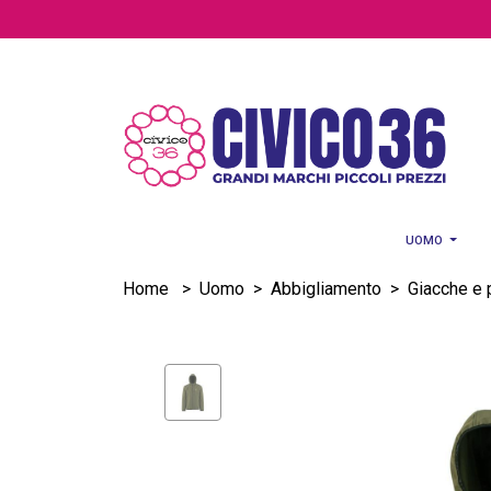
Salta al contenuto principale
UOMO
Home
>
Uomo
>
Abbigliamento
>
Giacche e 