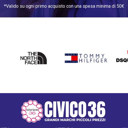
*Valido su ogni primo acquisto con una spesa minima di 50€
THE
TOMMY HILFIGER
DSQU
NORTH
FACE