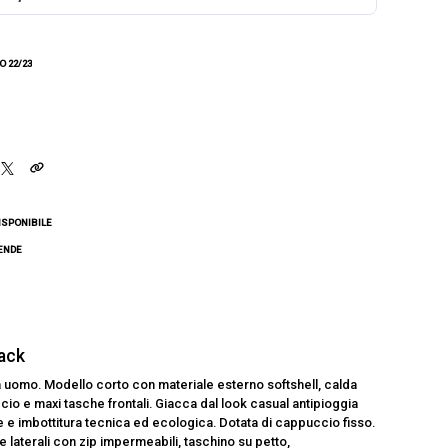
 22/23
ISPONIBILE
CENDE
jack
uomo. Modello corto con materiale esterno softshell, calda
ccio e maxi tasche frontali. Giacca dal look casual antipioggia
e imbottitura tecnica ed ecologica. Dotata di cappuccio fisso.
 laterali con zip impermeabili, taschino su petto,