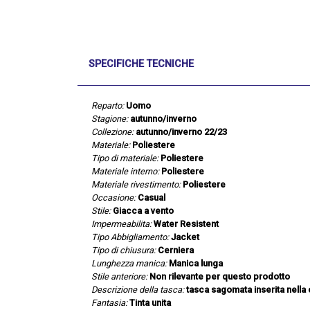
SPECIFICHE TECNICHE
Reparto:
Uomo
Stagione:
autunno/inverno
Collezione:
autunno/inverno 22/23
Materiale:
Poliestere
Tipo di materiale:
Poliestere
Materiale interno:
Poliestere
Materiale rivestimento:
Poliestere
Occasione:
Casual
Stile:
Giacca a vento
Impermeabilita:
Water Resistent
Tipo Abbigliamento:
Jacket
Tipo di chiusura:
Cerniera
Lunghezza manica:
Manica lunga
Stile anteriore:
Non rilevante per questo prodotto
Descrizione della tasca:
tasca sagomata inserita nella c
Fantasia:
Tinta unita