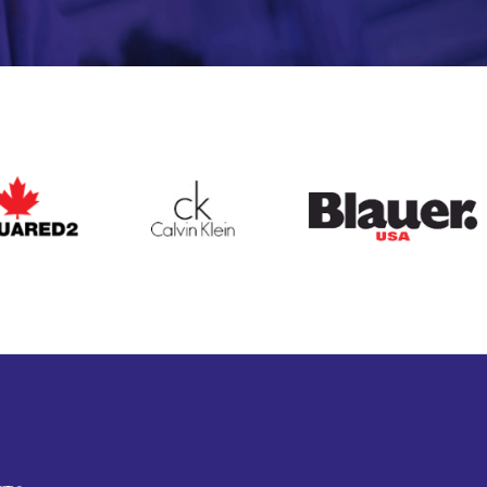
ARED2
CALVIN KLEIN
BLAUER