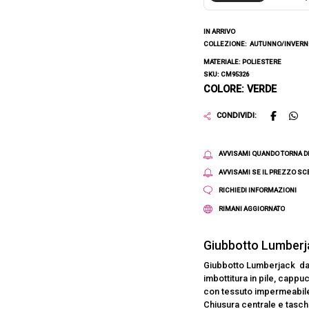
IN ARRIVO
COLLEZIONE:
AUTUNNO/INVERNO
MATERIALE: POLIESTERE
SKU: CM95326
COLORE: VERDE
CONDIVIDI:
AVVISAMI QUANDO TORNA D
AVVISAMI SE IL PREZZO S
RICHIEDI INFORMAZIONI
RIMANI AGGIORNATO
Giubbotto Lumber
Giubbotto Lumberjack da 
imbottitura in pile, cappu
con tessuto impermeabile 
Chiusura centrale e tasche