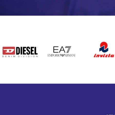
DIESEL
EA7
INVICTA