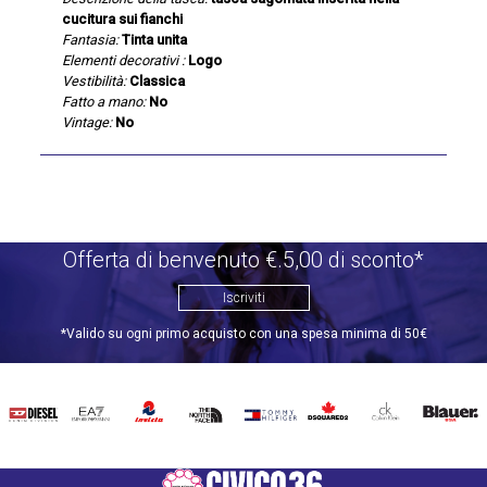
cucitura sui fianchi
Fantasia:
Tinta unita
Elementi decorativi :
Logo
Vestibilità:
Classica
Fatto a mano:
No
Vintage:
No
Offerta di benvenuto €.5,00 di sconto*
Iscriviti
*Valido su ogni primo acquisto con una spesa minima di 50€
DIESEL
EA7
INVICTA
THE
TOMMY
DSQUARED2
CALVIN
BLAUER
NORTH
HILFIGER
KLEIN
FACE