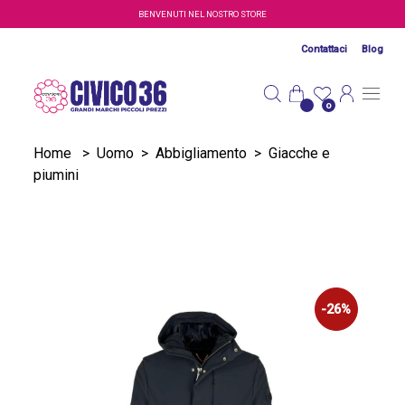
Salta al contenuto principale
BENVENUTI NEL NOSTRO STORE
Contattaci
Blog
0
Home
>
Uomo
>
Abbigliamento
>
Giacche e
piumini
-26%