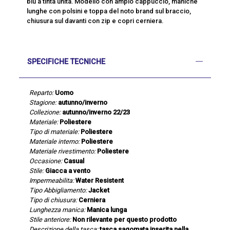
blu a tinta unita. Modello con ampio cappuccio, maniche
lunghe con polsini e toppa del noto brand sul braccio,
chiusura sul davanti con zip e copri cerniera.
SPECIFICHE TECNICHE
Reparto:
Uomo
Stagione:
autunno/inverno
Collezione:
autunno/inverno 22/23
Materiale:
Poliestere
Tipo di materiale:
Poliestere
Materiale interno:
Poliestere
Materiale rivestimento:
Poliestere
Occasione:
Casual
Stile:
Giacca a vento
Impermeabilita:
Water Resistent
Tipo Abbigliamento:
Jacket
Tipo di chiusura:
Cerniera
Lunghezza manica:
Manica lunga
Stile anteriore:
Non rilevante per questo prodotto
Descrizione della tasca:
tasca sagomata inserita nella