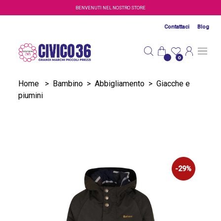
Salta al contenuto principale
BENVENUTI NEL NOSTRO STORE
Contattaci
Blog
0
Home
>
Bambino
>
Abbigliamento
>
Giacche e
piumini
-29%