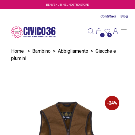
Salta al contenuto principale
BENVENUTI NEL NOSTRO STORE
Contattaci
Blog
0
Home
>
Bambino
>
Abbigliamento
>
Giacche e
piumini
-24%