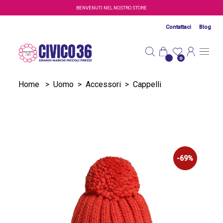
Salta al contenuto principale
BENVENUTI NEL NOSTRO STORE
Contattaci
Blog
0
Home
>
Uomo
>
Accessori
>
Cappelli
-69%