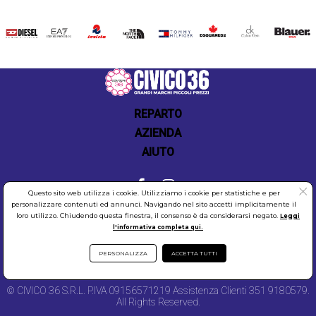
DIESEL
EA7
INVICTA
THE
TOMMY
DSQUARED2
CALVIN
BLAUER
NORTH
HILFIGER
KLEIN
FACE
REPARTO
AZIENDA
AIUTO
Questo sito web utilizza i cookie. Utilizziamo i cookie per statistiche e per
personalizzare contenuti ed annunci. Navigando nel sito accetti implicitamente il
loro utilizzo. Chiudendo questa finestra, il consenso è da considerarsi negato.
Leggi
COOKIES
SICUREZZA
PRIVACY
l'informativa completa qui.
PERSONALIZZA
ACCETTA TUTTI
© CIVICO 36 S.R.L. P.IVA 09156571219 Assistenza Clienti 351 9180579.
All Rights Reserved.