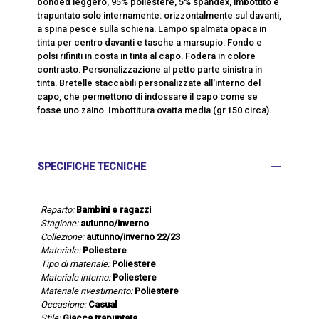
bonded leggero, 95% poliestere, 5% spandex, imbottito e
trapuntato solo internamente: orizzontalmente sul davanti,
a spina pesce sulla schiena. Lampo spalmata opaca in
tinta per centro davanti e tasche a marsupio. Fondo e
polsi rifiniti in costa in tinta al capo. Fodera in colore
contrasto. Personalizzazione al petto parte sinistra in
tinta. Bretelle staccabili personalizzate all'interno del
capo, che permettono di indossare il capo come se
fosse uno zaino. Imbottitura ovatta media (gr.150 circa).
SPECIFICHE TECNICHE
Reparto:
Bambini e ragazzi
Stagione:
autunno/inverno
Collezione:
autunno/inverno 22/23
Materiale:
Poliestere
Tipo di materiale:
Poliestere
Materiale interno:
Poliestere
Materiale rivestimento:
Poliestere
Occasione:
Casual
Stile:
Giacca trapuntata