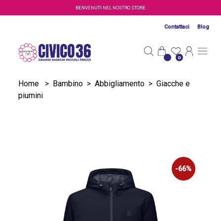
Salta al contenuto principale
BENVENUTI NEL NOSTRO STORE
Contattaci
Blog
0
Home
>
Bambino
>
Abbigliamento
>
Giacche e
piumini
-66%