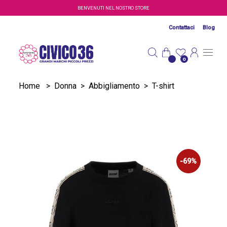
Salta al contenuto principale
BENVENUTI NEL NOSTRO STORE
Contattaci
Blog
0
Home
>
Donna
>
Abbigliamento
>
T-shirt
-69%