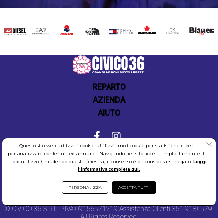
DIESEL
EA7
INVICTA
THE
TOMMY
DSQUARED2
CALVIN
BLAUER
NORTH
HILFIGER
KLEIN
FACE
REPARTO
AZIENDA
AIUTO
Questo sito web utilizza i cookie. Utilizziamo i cookie per statistiche e per
personalizzare contenuti ed annunci. Navigando nel sito accetti implicitamente il
COOKIES
SICUREZZA
PRIVACY
loro utilizzo. Chiudendo questa finestra, il consenso è da considerarsi negato.
Leggi
l'informativa completa qui.
PERSONALIZZA
ACCETTA TUTTI
© CIVICO 36 S.R.L. P.IVA 09156571219 Assistenza Clienti 351 9180579.
All Rights Reserved.