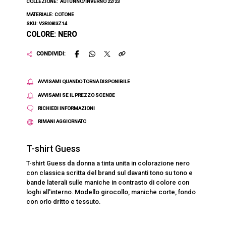
COLLEZIONE:
AUTUNNO/INVERNO 22/23
MATERIALE: COTONE
SKU: V3RI08I3Z14
COLORE: NERO
CONDIVIDI:
AVVISAMI QUANDO TORNA DISPONIBILE
AVVISAMI SE IL PREZZO SCENDE
RICHIEDI INFORMAZIONI
RIMANI AGGIORNATO
T-shirt Guess
T-shirt Guess da donna a tinta unita in colorazione nero
con classica scritta del brand sul davanti tono su tono e
bande laterali sulle maniche in contrasto di colore con
loghi all'interno. Modello girocollo, maniche corte, fondo
con orlo dritto e tessuto.