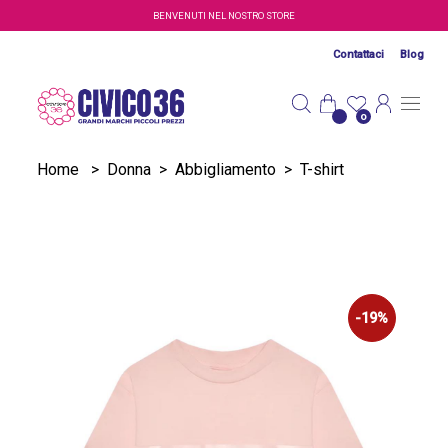
Salta al contenuto principale
BENVENUTI NEL NOSTRO STORE
Contattaci
Blog
0
Home
>
Donna
>
Abbigliamento
>
T-shirt
-19%