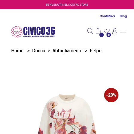
Salta al contenuto principale
BENVENUTI NEL NOSTRO STORE
Contattaci
Blog
0
Home
>
Donna
>
Abbigliamento
>
Felpe
-20%