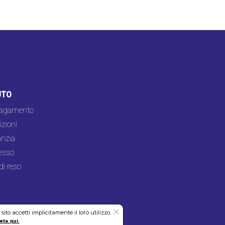
UTO
pagamento
zioni
nzia
esso
di reso
to accetti implicitamente il loro utilizzo.
eta qui.