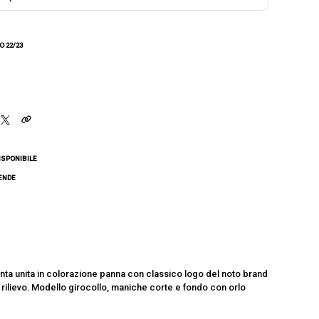
 22/23
ISPONIBILE
CENDE
inta unita in colorazione panna con classico logo del noto brand
n rilievo. Modello girocollo, maniche corte e fondo con orlo