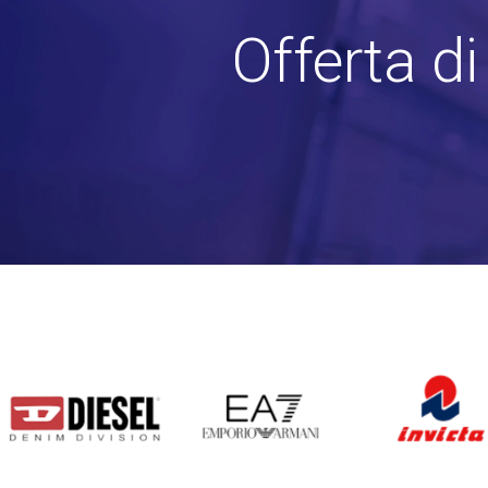
Offerta d
DIESEL
EA7
INVICTA