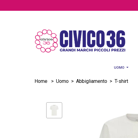
Salta al contenuto principale
UOMO
Home
>
Uomo
>
Abbigliamento
>
T-shirt