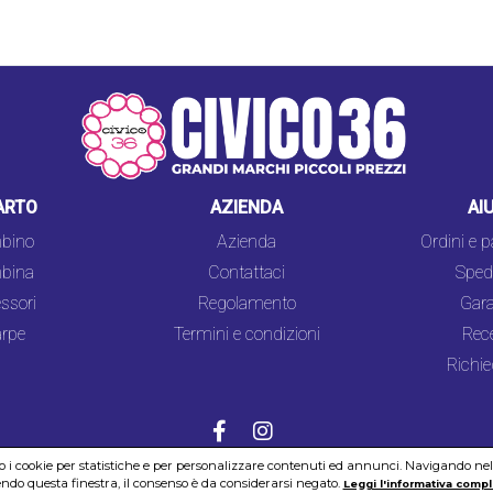
ARTO
AZIENDA
AI
bino
Azienda
Ordini e 
bina
Contattaci
Spedi
ssori
Regolamento
Gara
rpe
Termini e condizioni
Rec
Richie
mo i cookie per statistiche e per personalizzare contenuti ed annunci. Navigando nel si
do questa finestra, il consenso è da considerarsi negato.
COOKIES
SICUREZZA
PRIVACY
Leggi l'informativa compl