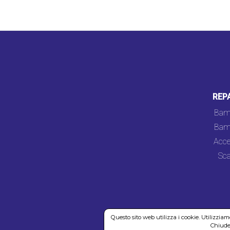
REP
Bam
Bam
Acce
Sca
Questo sito web utilizza i cookie. Utilizzia
Chiuden