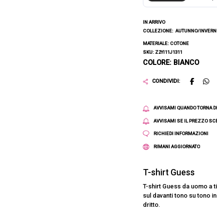
IN ARRIVO
COLLEZIONE:
AUTUNNO/INVERNO
MATERIALE: COTONE
SKU: Z2YI11J1311
COLORE: BIANCO
CONDIVIDI:
AVVISAMI QUANDO TORNA D
AVVISAMI SE IL PREZZO S
RICHIEDI INFORMAZIONI
RIMANI AGGIORNATO
T-shirt Guess
T-shirt Guess da uomo a t
sul davanti tono su tono i
dritto.