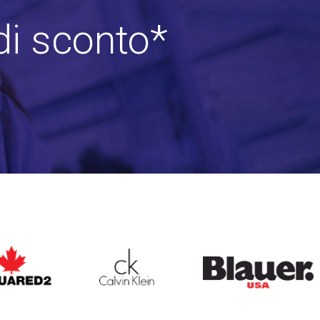
di sconto*
ARED2
CALVIN KLEIN
BLAUER