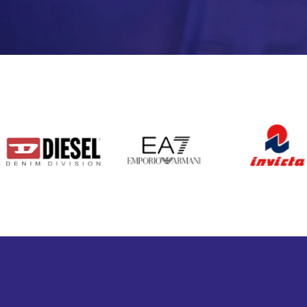
DIESEL
EA7
INVICTA