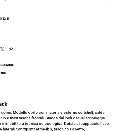
 22/23
ISPONIBILE
CENDE
jack
uomo. Modello corto con materiale esterno softshell, calda
ccio e maxi tasche frontali. Giacca dal look casual antipioggia
e imbottitura tecnica ed ecologica. Dotata di cappuccio fisso.
 laterali con zip impermeabili, taschino su petto,