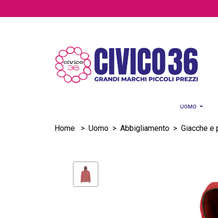
Salta al contenuto principale
UOMO
Home
>
Uomo
>
Abbigliamento
>
Giacche e 