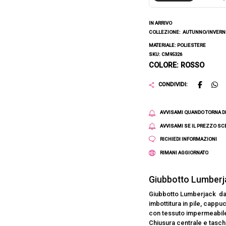
IN ARRIVO
COLLEZIONE:
AUTUNNO/INVERNO
MATERIALE: POLIESTERE
SKU: CM95326
COLORE: ROSSO
CONDIVIDI:
AVVISAMI QUANDO TORNA D
AVVISAMI SE IL PREZZO S
RICHIEDI INFORMAZIONI
RIMANI AGGIORNATO
Giubbotto Lumber
Giubbotto Lumberjack da 
imbottitura in pile, cappu
con tessuto impermeabile 
Chiusura centrale e tasche