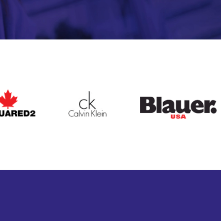
ARED2
CALVIN KLEIN
BLAUER