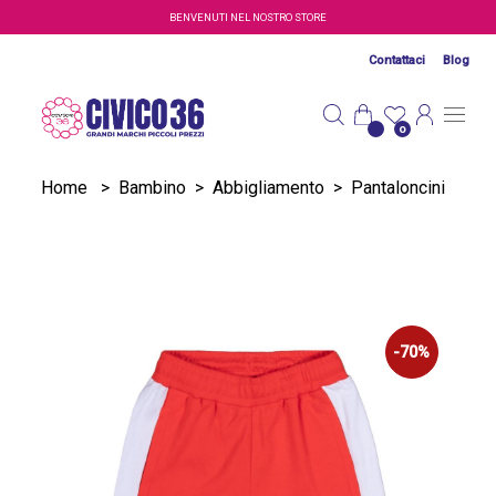
Salta al contenuto principale
BENVENUTI NEL NOSTRO STORE
Contattaci
Blog
0
Home
>
Bambino
>
Abbigliamento
>
Pantaloncini
-70%