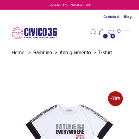
Salta al contenuto principale
BENVENUTI NEL NOSTRO STORE
Contattaci
Blog
0
Home
>
Bambino
>
Abbigliamento
>
T-shirt
-70%