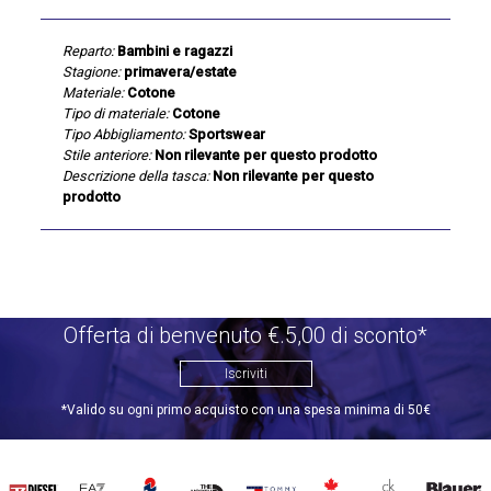
Reparto:
Bambini e ragazzi
Stagione:
primavera/estate
Materiale:
Cotone
Tipo di materiale:
Cotone
Tipo Abbigliamento:
Sportswear
Stile anteriore:
Non rilevante per questo prodotto
Descrizione della tasca:
Non rilevante per questo
prodotto
Offerta di benvenuto €.5,00 di sconto*
Iscriviti
*Valido su ogni primo acquisto con una spesa minima di 50€
DIESEL
EA7
INVICTA
THE
TOMMY
DSQUARED2
CALVIN
BLAUER