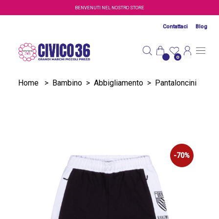
Salta al contenuto principale
BENVENUTI NEL NOSTRO STORE
Contattaci
Blog
0
Home
>
Bambino
>
Abbigliamento
>
Pantaloncini
-70%