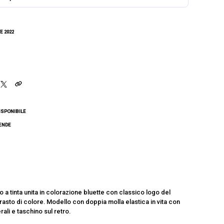
E 2022
ISPONIBILE
CENDE
 a tinta unita in colorazione bluette con classico logo del
rasto di colore. Modello con doppia molla elastica in vita con
ali e taschino sul retro.