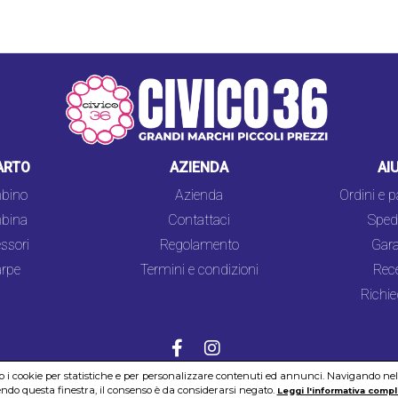
ARTO
AZIENDA
AI
bino
Azienda
Ordini e 
bina
Contattaci
Spedi
ssori
Regolamento
Gara
rpe
Termini e condizioni
Rec
Richie
mo i cookie per statistiche e per personalizzare contenuti ed annunci. Navigando nel si
do questa finestra, il consenso è da considerarsi negato.
COOKIES
SICUREZZA
PRIVACY
Leggi l'informativa compl