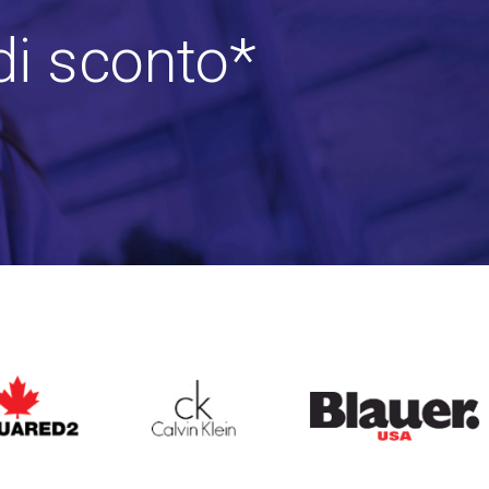
di sconto*
ARED2
CALVIN KLEIN
BLAUER