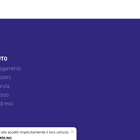
UTO
pagamento
zioni
nzia
esso
di reso
to accetti implicitamente il loro utilizzo.
eta qui.