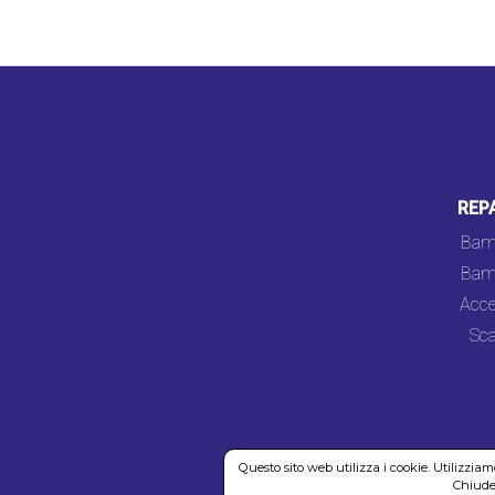
REP
Bam
Bam
Acce
Sca
Questo sito web utilizza i cookie. Utilizzia
Chiuden