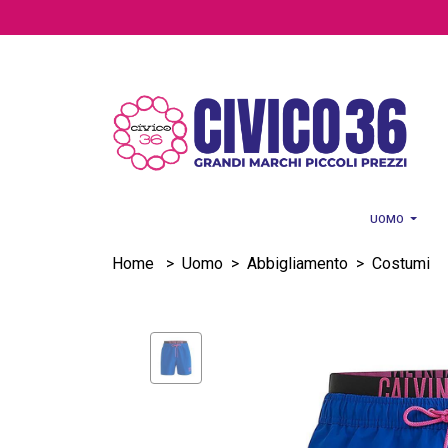
Salta al contenuto principale
UOMO
Home
>
Uomo
>
Abbigliamento
>
Costumi