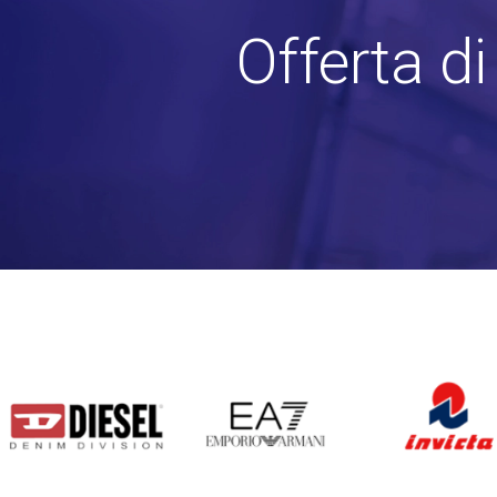
Offerta d
DIESEL
EA7
INVICTA