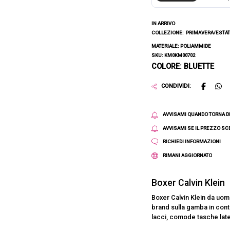
IN ARRIVO
COLLEZIONE:
PRIMAVERA/ESTAT
MATERIALE: POLIAMMIDE
SKU: KM0KM00702
COLORE: BLUETTE
CONDIVIDI:
AVVISAMI QUANDO TORNA D
AVVISAMI SE IL PREZZO S
RICHIEDI INFORMAZIONI
RIMANI AGGIORNATO
Boxer Calvin Klein
Boxer Calvin Klein da uomo
brand sulla gamba in cont
lacci, comode tasche later