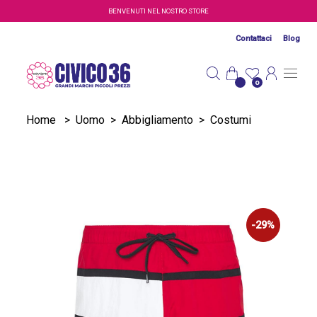
Salta al contenuto principale
BENVENUTI NEL NOSTRO STORE
Contattaci
Blog
0
Home
>
Uomo
>
Abbigliamento
>
Costumi
-29%