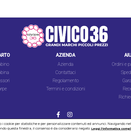
ARTO
AZIENDA
AI
bino
Azienda
Ordini e 
bina
Contattaci
Spedi
ssori
Regolamento
Gara
rpe
Termini e condizioni
Rec
Richie
mo i cookie per statistiche e per personalizzare contenuti ed annunci. Navigando nel si
do questa finestra, il consenso è da considerarsi negato.
COOKIES
SICUREZZA
PRIVACY
Leggi l'informativa compl