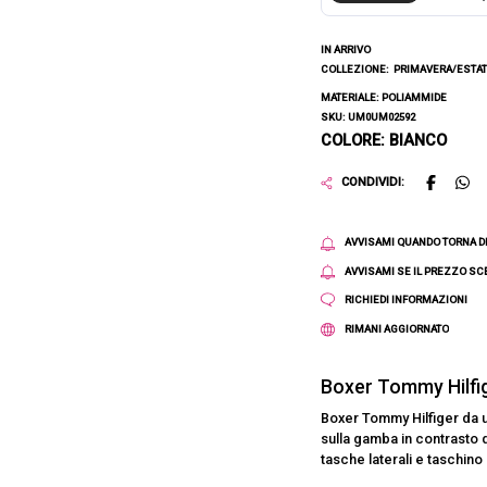
IN ARRIVO
COLLEZIONE:
PRIMAVERA/ESTAT
MATERIALE: POLIAMMIDE
SKU: UM0UM02592
COLORE: BIANCO
CONDIVIDI:
AVVISAMI QUANDO TORNA D
AVVISAMI SE IL PREZZO S
RICHIEDI INFORMAZIONI
RIMANI AGGIORNATO
Boxer Tommy Hilfi
Boxer Tommy Hilfiger da 
sulla gamba in contrasto 
tasche laterali e taschino 