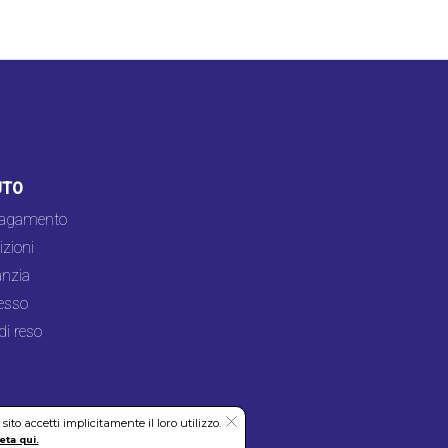
UTO
pagamento
zioni
nzia
esso
di reso
to accetti implicitamente il loro utilizzo.
eta qui.