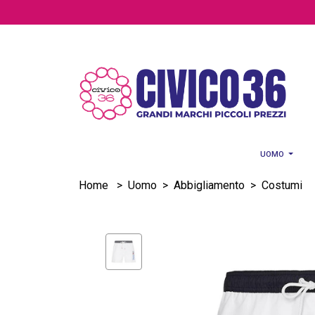
Salta al contenuto principale
UOMO
Home
>
Uomo
>
Abbigliamento
>
Costumi