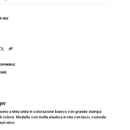
E 2022
ISPONIBILE
CENDE
ger
uomo a tinta unita in colorazione bianco con grande stampa
di colore. Modello con molla elastica in vita con lacci, comode
sul retro.