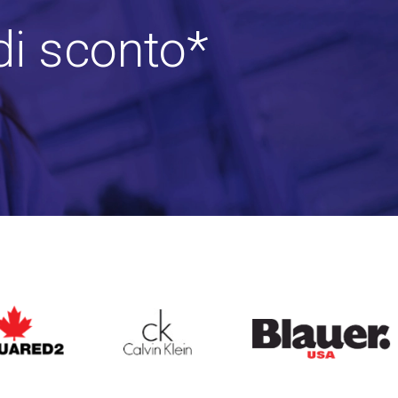
di sconto*
ARED2
CALVIN KLEIN
BLAUER