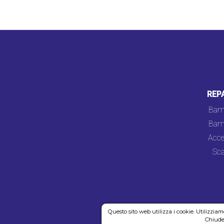
REP
Bam
Bam
Acce
Sca
Questo sito web utilizza i cookie. Utilizzia
Chiuden