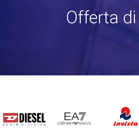
Offerta d
DIESEL
EA7
INVICTA