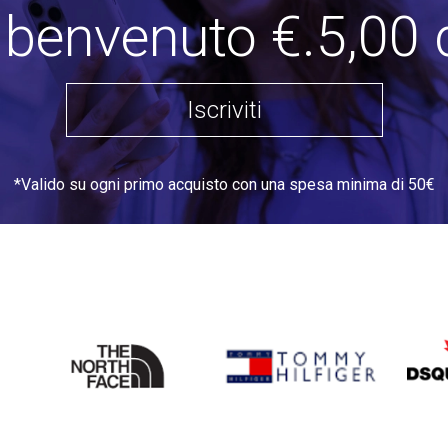
i benvenuto €.5,00 
Iscriviti
*Valido su ogni primo acquisto con una spesa minima di 50€
THE
TOMMY HILFIGER
DSQU
NORTH
FACE