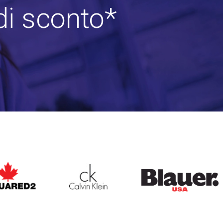
di sconto*
ARED2
CALVIN KLEIN
BLAUER