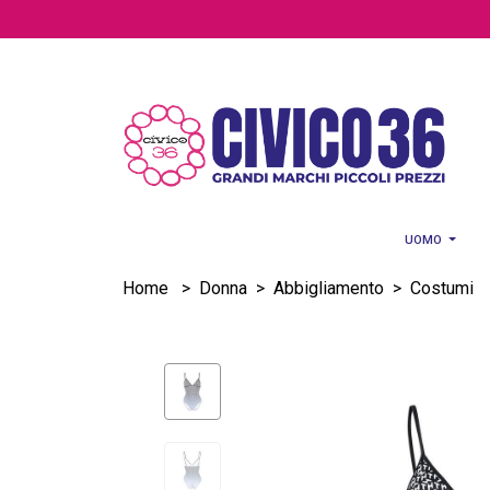
Salta al contenuto principale
UOMO
Home
>
Donna
>
Abbigliamento
>
Costumi