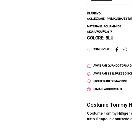
IN ARRIVO
COLLEZIONE:
PRIMAVERA/ESTAT
MATERIALE: POLIAMMIDE
SKU: UW0UW03117
COLORE: BLU
CONDIVIDI:
AVVISAMI QUANDO TORNA D
AVVISAMI SE IL PREZZO S
RICHIEDI INFORMAZIONI
RIMANI AGGIORNATO
Costume Tommy Hi
Costume Tommy Hilfiger d
tutto il capo in contrasto 