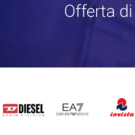
Offerta d
DIESEL
EA7
INVICTA