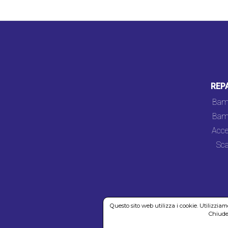
REP
Bam
Bam
Acce
Sca
Questo sito web utilizza i cookie. Utilizzia
Chiuden