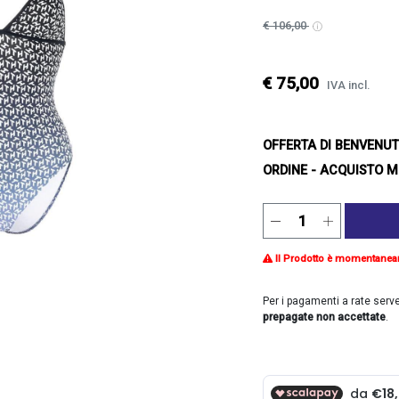
€ 106,00
€ 75,00
IVA incl.
OFFERTA DI BENVENU
ORDINE - ACQUISTO M
Il Prodotto è momentanea
Per i pagamenti a rate serv
prepagate non accettate
.