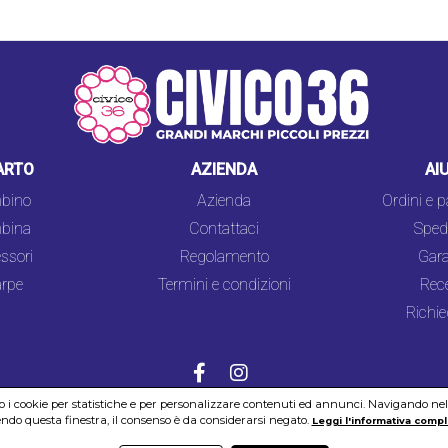
ARTO
AZIENDA
AI
bino
Azienda
Ordini e 
bina
Contattaci
Spedi
ssori
Regolamento
Gara
rpe
Termini e condizioni
Rec
Richie
mo i cookie per statistiche e per personalizzare contenuti ed annunci. Navigando nel si
do questa finestra, il consenso è da considerarsi negato.
COOKIES
SICUREZZA
PRIVACY
Leggi l'informativa compl