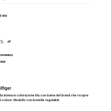
E 2022
ISPONIBILE
CENDE
lfiger
a donna in colorazione blu con trama del brand che ricopre
di colore. Modello con bretelle regolabili.