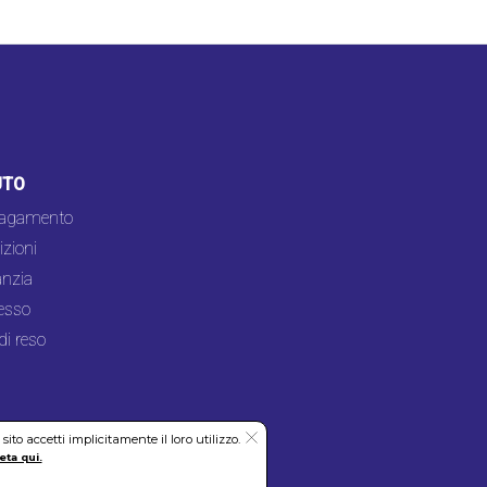
UTO
pagamento
zioni
nzia
esso
di reso
to accetti implicitamente il loro utilizzo.
eta qui.