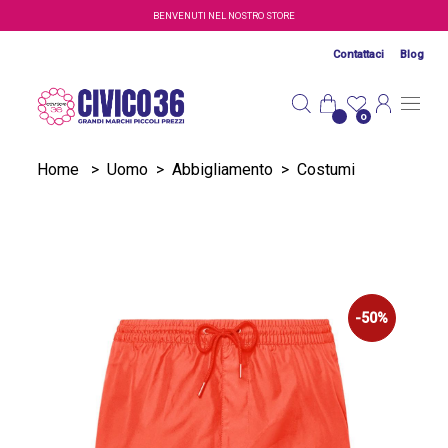
Salta al contenuto principale
BENVENUTI NEL NOSTRO STORE
Contattaci
Blog
0
Home
>
Uomo
>
Abbigliamento
>
Costumi
-50%