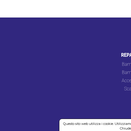
REP
Bam
Bam
Acce
Sca
Questo sito web utilizza i cookie. Utilizzia
Chiuden