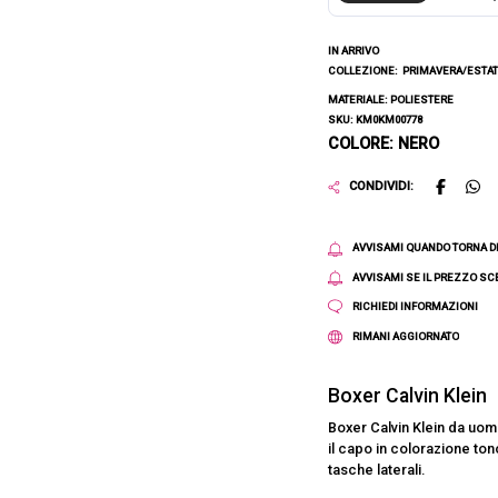
IN ARRIVO
COLLEZIONE:
PRIMAVERA/ESTAT
MATERIALE: POLIESTERE
SKU: KM0KM00778
COLORE: NERO
CONDIVIDI:
AVVISAMI QUANDO TORNA D
AVVISAMI SE IL PREZZO S
RICHIEDI INFORMAZIONI
RIMANI AGGIORNATO
Boxer Calvin Klein
Boxer Calvin Klein da uomo
il capo in colorazione to
tasche laterali.