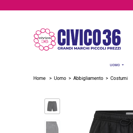
Salta al contenuto principale
UOMO
Home
>
Uomo
>
Abbigliamento
>
Costumi