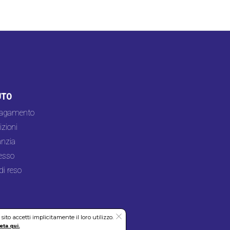
UTO
pagamento
zioni
nzia
esso
di reso
to accetti implicitamente il loro utilizzo.
eta qui.