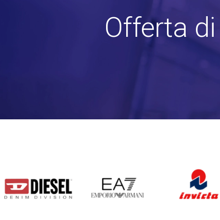
Offerta d
DIESEL
EA7
INVICTA