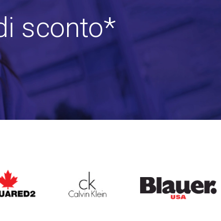
di sconto*
ARED2
CALVIN KLEIN
BLAUER