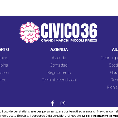
ARTO
AZIENDA
AI
bino
Azienda
Ordini e 
bina
Contattaci
Spedi
ssori
Regolamento
Gara
rpe
Termini e condizioni
Rec
Richie
mo i cookie per statistiche e per personalizzare contenuti ed annunci. Navigando nel si
do questa finestra, il consenso è da considerarsi negato.
COOKIES
SICUREZZA
PRIVACY
Leggi l'informativa compl