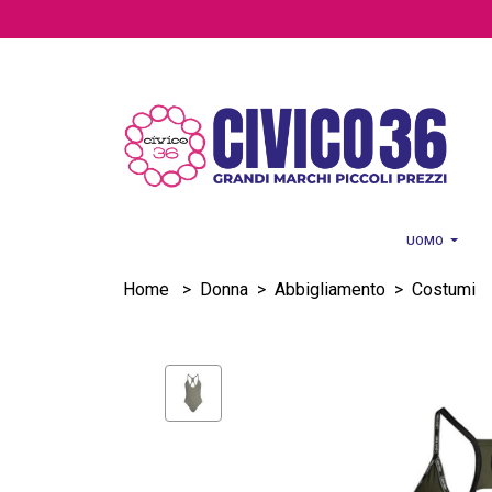
Salta al contenuto principale
UOMO
Home
>
Donna
>
Abbigliamento
>
Costumi