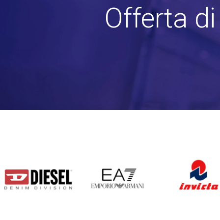
Offerta d
DIESEL
EA7
INVICTA