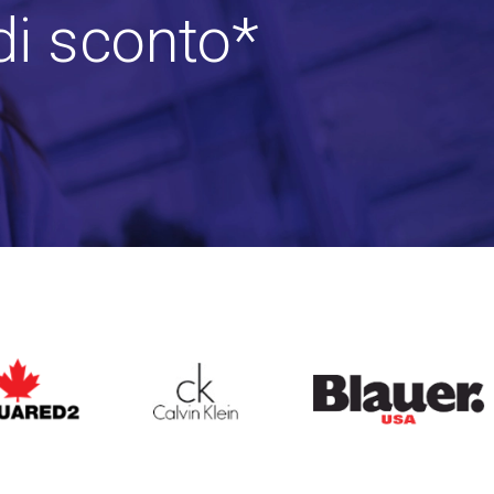
di sconto*
ARED2
CALVIN KLEIN
BLAUER