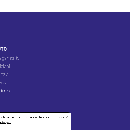
UTO
pagamento
zioni
nzia
esso
di reso
to accetti implicitamente il loro utilizzo.
eta qui.