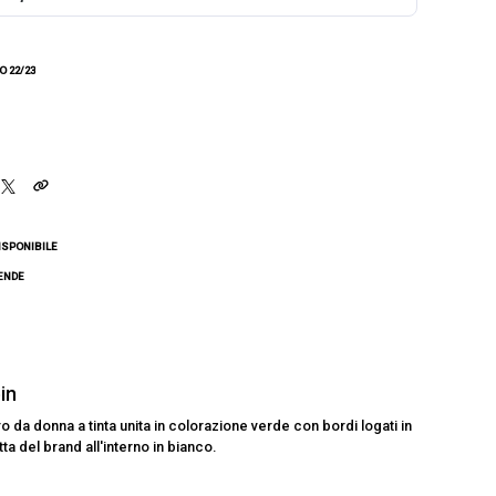
 22/23
ISPONIBILE
CENDE
ein
o da donna a tinta unita in colorazione verde con bordi logati in
ta del brand all'interno in bianco.