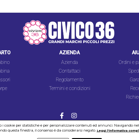
ARTO
AZIENDA
AI
bino
Azienda
Ordini e 
bina
Contattaci
Spedi
ssori
Regolamento
Gara
rpe
Termini e condizioni
Rec
Richie
mo i cookie per statistiche e per personalizzare contenuti ed annunci. Navigando nel si
do questa finestra, il consenso è da considerarsi negato.
COOKIES
SICUREZZA
PRIVACY
Leggi l'informativa compl