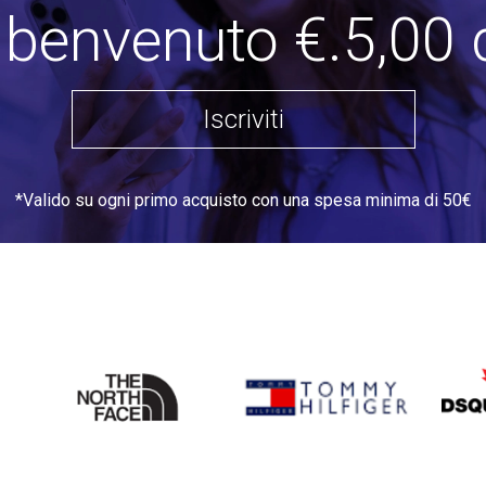
i benvenuto €.5,00 
Iscriviti
*Valido su ogni primo acquisto con una spesa minima di 50€
THE
TOMMY HILFIGER
DSQU
NORTH
FACE