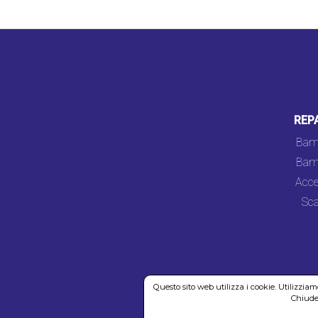
REP
Bam
Bam
Acce
Sca
Questo sito web utilizza i cookie. Utilizzia
Chiuden