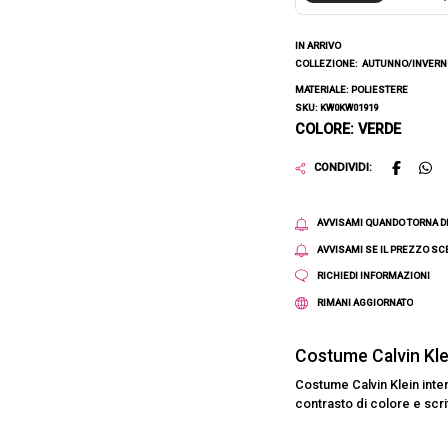
IN ARRIVO
COLLEZIONE:
AUTUNNO/INVERNO
MATERIALE: POLIESTERE
SKU: KW0KW01919
COLORE: VERDE
CONDIVIDI:
AVVISAMI QUANDO TORNA D
AVVISAMI SE IL PREZZO S
RICHIEDI INFORMAZIONI
RIMANI AGGIORNATO
Costume Calvin Kl
Costume Calvin Klein inter
contrasto di colore e scrit